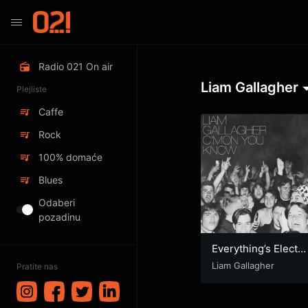
Radio 021 On air
Liam Gallagher
Plejliste
Caffe
Rock
100% domaće
Blues
Odaberi
pozadinu
Everything’s Electri
c
Liam Gallagher
Pratite nas