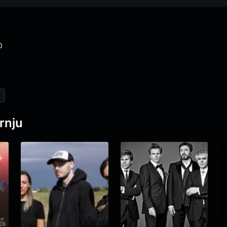
0
rnju