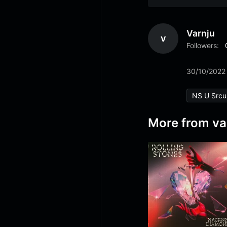
Varnju
V
Followers:
30/10/2022
NS U Srcu
More from va