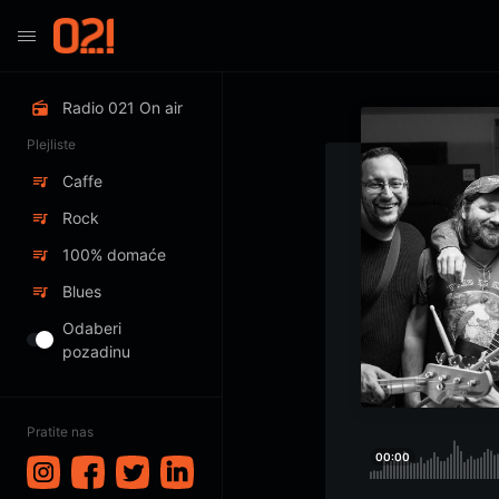
Radio 021 On air
Plejliste
Caffe
Rock
100% domaće
Blues
Odaberi
pozadinu
Pratite nas
00:00