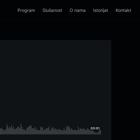
Program
Slušanost
O nama
Istorijat
Kontakt
03:01