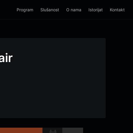
Program
Slušanost
O nama
Istorijat
Kontakt
air