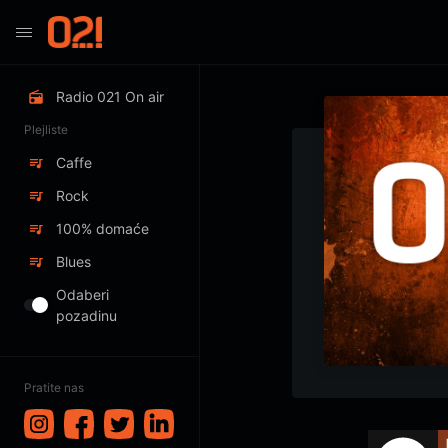
Radio 021 On air
Plejliste
Caffe
Rock
100% domaće
Blues
Odaberi
pozadinu
Pratite nas